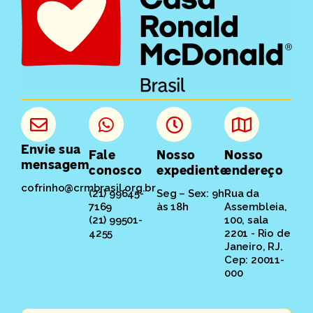
Envie sua
Fale
Nosso
Nosso
mensagem
conosco
expediente
endereço
cofrinho@crmbrasil.org.br
(21) 99645-
Seg – Sex: 9h
Rua da
7169
às 18h
Assembleia,
(21) 99501-
100, sala
4255
2201 - Rio de
Janeiro, RJ.
Cep: 20011-
000