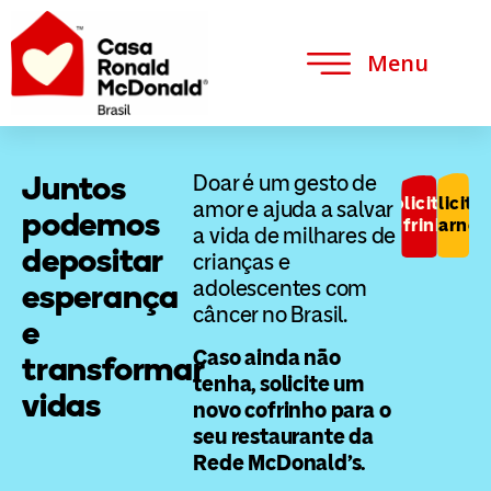
Menu
Juntos
Doar é um gesto de
Solicitar
Solicitar
amor e ajuda a salvar
podemos
cofrinho
carnê
a vida de milhares de
depositar
crianças e
adolescentes com
esperança
câncer no Brasil.
e
Caso ainda não
transformar
tenha, solicite um
vidas
novo cofrinho para o
seu restaurante da
Rede McDonald’s.